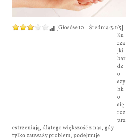
[Głosów:10 Średnia:3.1/5]
Ku
rza
jki
bar
dz
o
szy
bk
o
się
roz
prz
estrzeniają, dlatego większość z nas, gdy
tylko zauważy problem, podejmuje